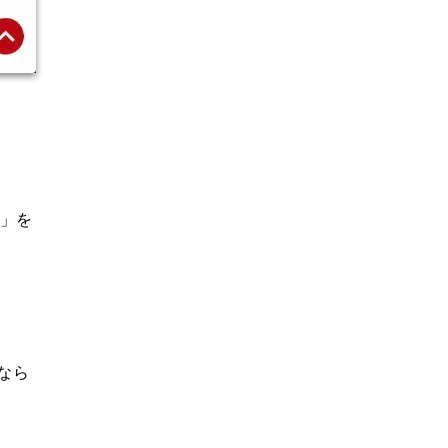
グ」を
合なら