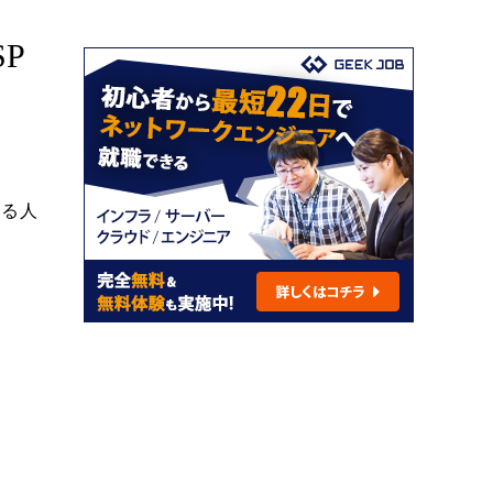
P
なる人