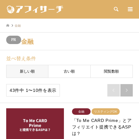
検索
金融
金融
並べ替え条件
新しい順
古い順
閲覧数順
43件中 1〜10件を表示


金融
リスティングOK
「To Me CARD Prime」とア
フィリエイト提携できるASP
は？