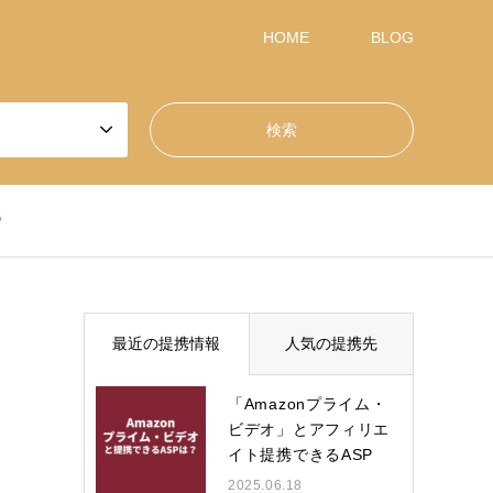
HOME
BLOG
？
最近の提携情報
人気の提携先
「Amazonプライム・
ビデオ」とアフィリエ
イト提携できるASP
は？
2025.06.18