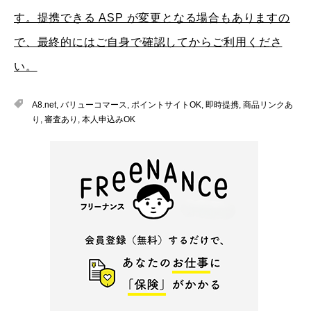
す。提携できる ASP が変更となる場合もありますの
で、最終的にはご自身で確認してからご利用くださ
い。
A8.net
,
バリューコマース
,
ポイントサイトOK
,
即時提携
,
商品リンクあ
り
,
審査あり
,
本人申込みOK