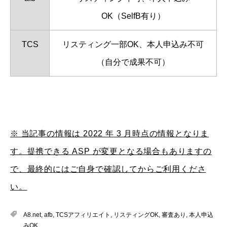
OK（SelfB有り）
TCS
リスティング一部OK、本人申込み不可
（自分で成果不可）
※ 当記事の情報は 2022 年 3 月時点の情報となりま
す。提携できる ASP が変更となる場合もありますの
で、最終的にはご自身で確認してからご利用くださ
い。
A8.net
,
afb
,
TCSアフィリエイト
,
リスティングOK
,
審査あり
,
本人申込
みOK