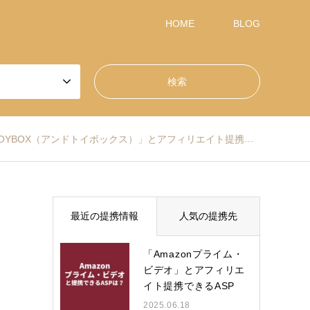
HOME
BLOG
YBOX（アンドトイボックス）」とアフィリエイト提携できるASPは？
最近の提携情報
人気の提携先
「Amazonプライム・
ビデオ」とアフィリエ
イト提携できるASP
は？
2025.06.18