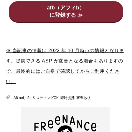
afb（アフィb）
※ 当記事の情報は 2022 年 10 月時点の情報となりま
す。提携できる ASP が変更となる場合もありますの
で、最終的にはご自身で確認してからご利用くださ
い。
A8.net
,
afb
,
リスティングOK
,
即時提携
,
審査あり