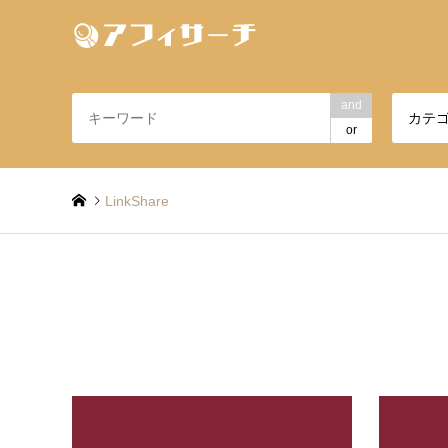
and
カテ
or
LinkShare