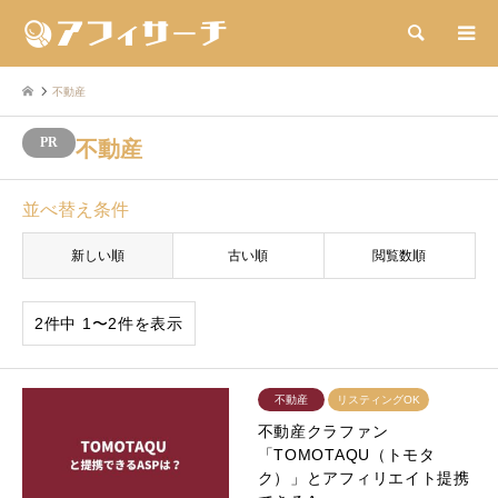
検索
不動産
不動産
並べ替え条件
新しい順
古い順
閲覧数順
2件中 1〜2件を表示
不動産
リスティングOK
不動産クラファン
「TOMOTAQU（トモタ
ク）」とアフィリエイト提携