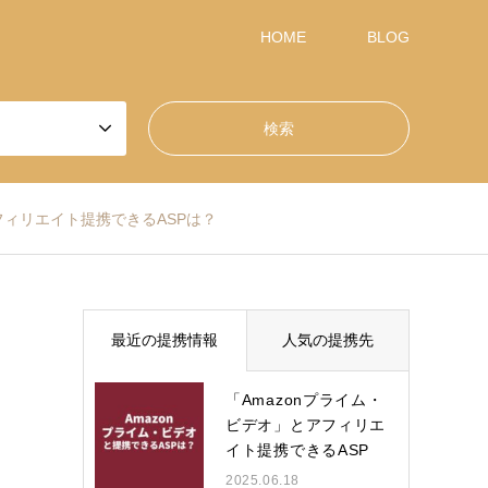
HOME
BLOG
アフィリエイト提携できるASPは？
最近の提携情報
人気の提携先
「Amazonプライム・
ビデオ」とアフィリエ
イト提携できるASP
は？
2025.06.18