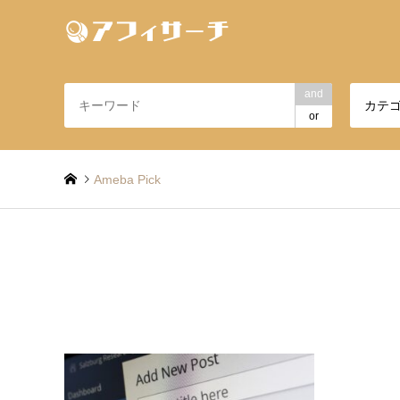
and
カテ
or
Ameba Pick