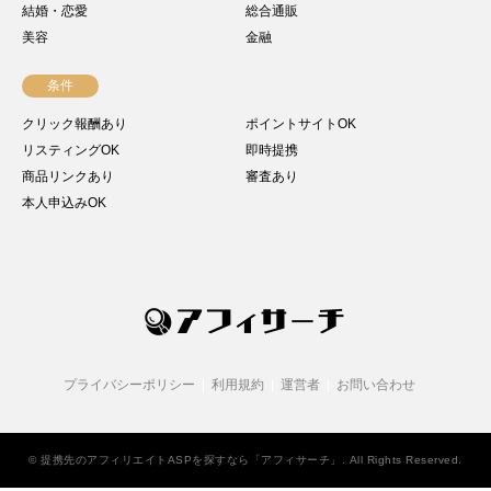
結婚・恋愛
総合通販
美容
金融
条件
クリック報酬あり
ポイントサイトOK
リスティングOK
即時提携
商品リンクあり
審査あり
本人申込みOK
プライバシーポリシー
利用規約
運営者
お問い合わせ
©
提携先のアフィリエイトASPを探すなら「アフィサーチ」
. All Rights Reserved.