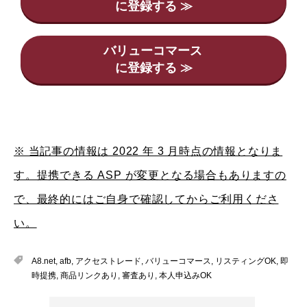
バリューコマース
※ 当記事の情報は 2022 年 3 月時点の情報となりま
す。提携できる ASP が変更となる場合もありますの
で、最終的にはご自身で確認してからご利用くださ
い。
A8.net
,
afb
,
アクセストレード
,
バリューコマース
,
リスティングOK
,
即
時提携
,
商品リンクあり
,
審査あり
,
本人申込みOK