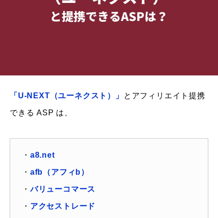
「U-NEXT（ユーネクスト）」
とアフィリエイト提携
できる ASP は、
・
a8.net
・
afb（アフィb）
・
バリューコマース
・
アクセストレード