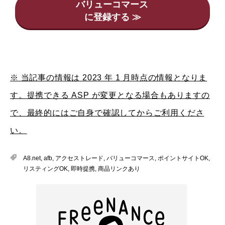
バリューコマース
※ 当記事の情報は 2023 年 1 月時点の情報となりま
す。提携できる ASP が変更となる場合もありますの
で、最終的にはご自身で確認してからご利用くださ
い。
A8.net
,
afb
,
アクセストレード
,
バリューコマース
,
ポイントサイトOK
,
リスティングOK
,
即時提携
,
商品リンクあり