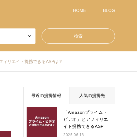
HOME
BLOG
アフィリエイト提携できるASPは？
最近の提携情報
人気の提携先
「Amazonプライム・
ビデオ」とアフィリエ
イト提携できるASP
は？
2025.06.18