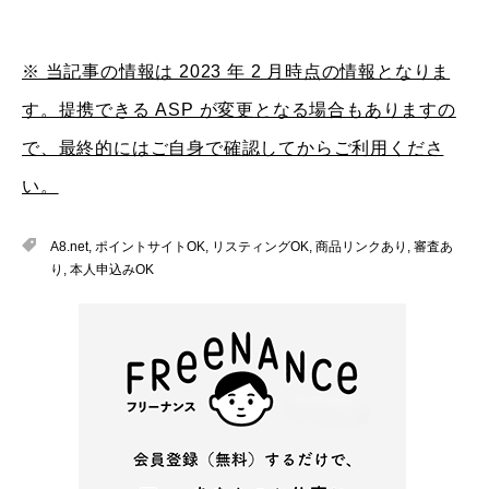
※ 当記事の情報は 2023 年 2 月時点の情報となりま
す。提携できる ASP が変更となる場合もありますの
で、最終的にはご自身で確認してからご利用くださ
い。
A8.net
,
ポイントサイトOK
,
リスティングOK
,
商品リンクあり
,
審査あ
り
,
本人申込みOK